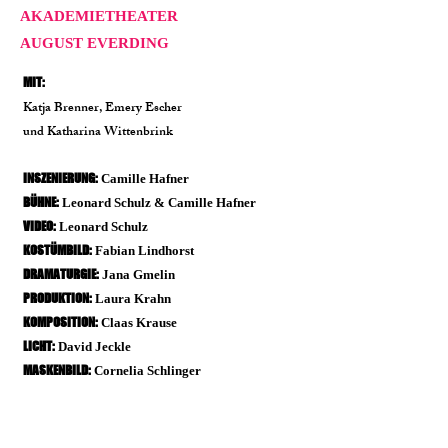
AKADEMIETHEATER
AUGUST EVERDING
MIT:
Katja Brenner, Emery Escher
und Katharina Wittenbrink
INSZENIERUNG:
Camille Hafner
BÜHNE:
Leonard Schulz & Camille Hafner
VIDEO:
Leonard Schulz
KOSTÜMBILD:
Fabian Lindhorst
DRAMATURGIE:
Jana Gmelin
PRODUKTION:
Laura Krahn
KOMPOSITION:
Claas Krause
LICHT:
David Jeckle
MASKENBILD:
Cornelia Schlinger